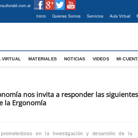
sultorabl.com.ar
Inicio
Quienes Somos
Servicios
Aula Virtual
ESTIÓN | MEDICINA LABORAL
 VIRTUAL
MATERIALES
NOTICIAS
VIDEOS
MI CUENT
onomía nos invita a responder las siguientes
de la Ergonomía
rometedoras en la Investigación y desarrollo de la