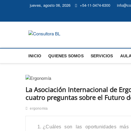
jueves, agosto 06, 2026
+54-11-3474-6300
info@con
Consultora BL
HIGIENE Y SEGURIDAD | AMBIENTE | G
INICIO
QUIENES SOMOS
SERVICIOS
AULA
La Asociación Internacional de Erg
cuatro preguntas sobre el Futuro 
ergonomia
¿Cuáles son las oportunidades más p