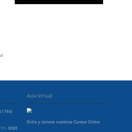
al
Aula Virtual
(1744)
Entra y conoce nuestros Cursos Online
 -11- 3093