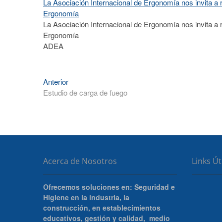
La Asociación Internacional de Ergonomía nos invita a r
Ergonomía
La Asociación Internacional de Ergonomía nos invita a r
Ergonomía
ADEA
Navegación
Entrada
Anterior
anterior:
Estudio de carga de fuego
de
entradas
Acerca de Nosotros
Links Út
Ofrecemos soluciones en: Seguridad e
Higiene en la industria, la
construcción, en establecimientos
educativos, gestión y calidad, medio