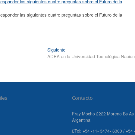
esponder las siguientes cuatro preguntas sobre el Futuro de la
esponder las siguientes cuatro preguntas sobre el Futuro de la
Entrada
Siguiente
siguiente:
ADEA en la Universidad Tecnológica Nacion
iles
Contacto
Fray Mocho 2222 Moreno Bs As 
Argentina
Tel: +54 -11- 3474- 6300 / +54