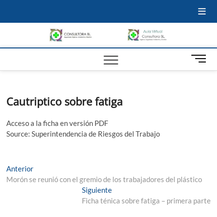
Inicio
Quienes
Servicios
Aula
Materiales
Noticias
Videos
Mi
Somos
Virtual
cuenta
Consu
HIGIENE Y
SEGURIDAD |
AMBIENTE |
BL
B
GESTIÓN |
o
MEDICINA
t
LABORAL
ó
Cautriptico sobre fatiga
n
d
e
Acceso a la ficha en versión PDF
m
Source: Superintendencia de Riesgos del Trabajo
e
n
ú
Navegación
Entrada
Anterior
anterior:
Morón se reunió con el gremio de los trabajadores del plástico
de
Entrada
Siguiente
entradas
siguiente:
Ficha ténica sobre fatiga – primera parte